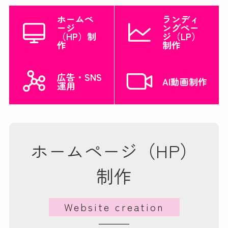
ホームペ
ランディ
ージ
ングペー
（HP）制
ジ（LP）
作
制作
広告・SNS
AI動画制作
運用
ホームページ（HP）
制作
Website creation